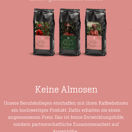
Keine Almosen
Unsere Berufskollegen erschaffen mit ihren Kaffeebohnen
ein hochwertiges Produkt. Dafür erhalten sie einen
angemessenen Preis. Das ist keine Entwicklungshilfe,
sondern partnerschaftliche Zusammenarbeit auf
Augenhöhe.