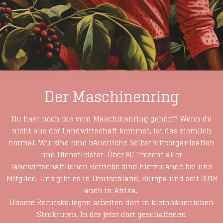
Der Maschinenring
Du hast noch nie vom Maschinenring gehört? Wenn du
nicht aus der Landwirtschaft kommst, ist das ziemlich
normal. Wir sind eine bäuerliche Selbsthilfeorganisation
und Dienstleister. Über 80 Prozent aller
landwirtschaftlichen Betriebe sind hierzulande bei uns
Mitglied. Uns gibt es in Deutschland, Europa und seit 2018
auch in Afrika.
Unsere Berufskollegen arbeiten dort in kleinbäuerlichen
Strukturen. In der jetzt dort geschaffenen